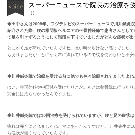
スーパーニュースで院長の治療を
（）
◆田中さんは2008年、フジテレビのスーパーニュースで川井鍼灸
紹介された際、腰の椎間板ヘルニアの坐骨神経痛で患者さんとして
て足を引きずるようにして階段を下りていましたがどんな症状が出
とにかく足が痺れていたんですね。長い時間歩けない感じでした。
もありましたが、とにかく常に痺れているので杖を使わないと不安
◆川井鍼灸院で治療を受ける前に他でも色々治療されてましたよね
はい、整形外科や中国鍼を受けたりとか。あとは整骨院に行ったり
完全には治らなかったんですよね。
◆川井鍼灸院では10回治療を受けられていますが、腰と足の症状
痺れは完全にとれましたね。常にあったんですけど。 川井先生に1
ら症状が無くなっていたんです。