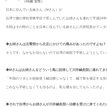
（68歳 女性）
日本に住んでいる妹さん（Mさん）が
台湾で腰の脊柱管狭窄症で苦しんでいたお姉さんを連れて平成24年
今回はその時のことを日本に住んでいる妹さんに川井院長がインタ
◆お姉さんは左臀部から左足にかけての痛みがあったのですよね？
そうです。なかなか治らないので台湾の病院で手術しようとしてい
◆Mさんはお姉さんをどういう風に説得して川井鍼灸院に連れてき
「中国のツボとか経絡使う鍼治療じゃなくて、鍼で骨を矯正する先
これなら手術しなくても治るのよ。私も腰を治してもらったのよ。
◆それで台湾からお姉さんが川井鍼灸院へ治療を受けに来てくれた